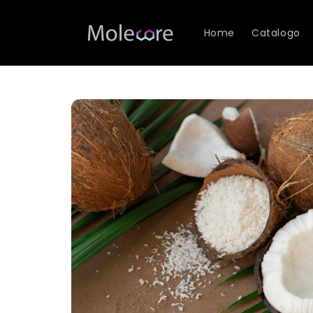
Vai
direttamente
ai contenuti
Home
Catalogo
Passa alle
informazioni
sul
prodotto