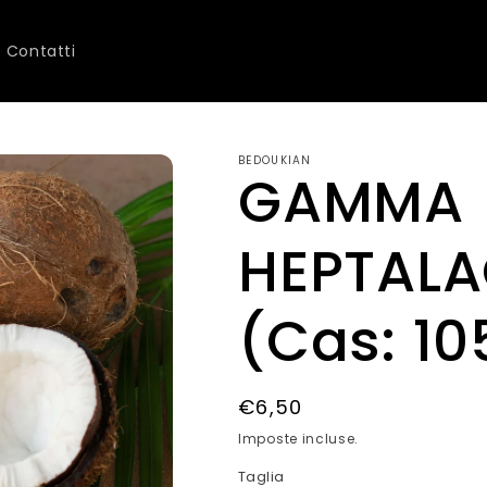
Contatti
BEDOUKIAN
GAMMA
HEPTAL
(Cas: 10
Prezzo
€6,50
di
Imposte incluse.
listino
Taglia